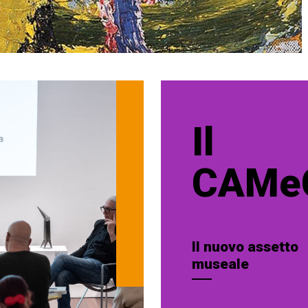
Il
CAMe
Il nuovo assetto
museale