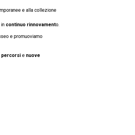
emporanee e alla collezione
 in
continuo rinnovament
o.
 museo e promuoviamo
 percorsi
e
nuove