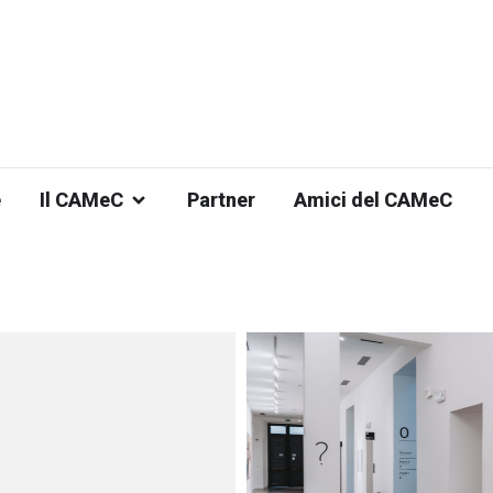
e
Il CAMeC
Partner
Amici del CAMeC