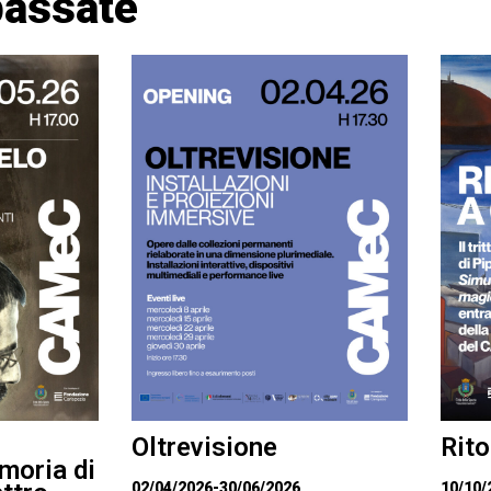
passate
Oltrevisione
Rito
moria di
02/04/2026
-
30/06/2026
10/10/