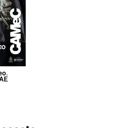
eo.
AE