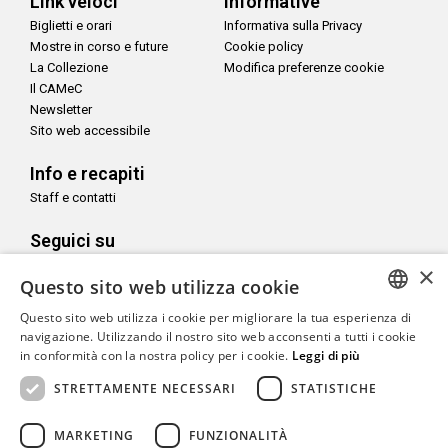
Link veloci
Informative
Biglietti e orari
Informativa sulla Privacy
Mostre in corso e future
Cookie policy
La Collezione
Modifica preferenze cookie
Il CAMeC
Newsletter
Sito web accessibile
Info e recapiti
Staff e contatti
Seguici su
×
Questo sito web utilizza cookie
Questo sito web utilizza i cookie per migliorare la tua esperienza di
ITALIAN
navigazione. Utilizzando il nostro sito web acconsenti a tutti i cookie
Con il sostegno di
in conformità con la nostra policy per i cookie.
Leggi di più
ENGLISH
STRETTAMENTE NECESSARI
STATISTICHE
MARKETING
FUNZIONALITÀ