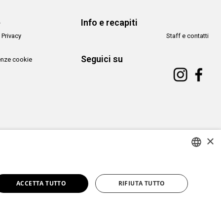
e
Info e recapiti
 Privacy
Staff e contatti
Seguici su
enze cookie
×
Copyright© CAMeC Centro d’Arte Moderna e Contemporanea La Spezia
ITALIAN
Website development
Emotion Design
+
TUB design
ACCETTA TUTTO
RIFIUTA TUTTO
ENGLISH