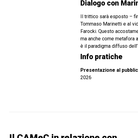
Dialogo con Marin
Il trittico sarà esposto – f
Tommaso Marinetti e al v
Farocki. Questo accostamen
ma anche come metafora attu
è il paradigma diffuso dell’
Info pratiche
Presentazione al pubbli
2026
Il CAMeC in relazione con...