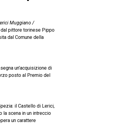
Lerici Muggiano /
2 dal pittore torinese Pippo
sita dal Comune della
 segna un’acquisizione di
 terzo posto al Premio del
zia: il Castello di Lerici,
o la scena in un intreccio
opera un carattere