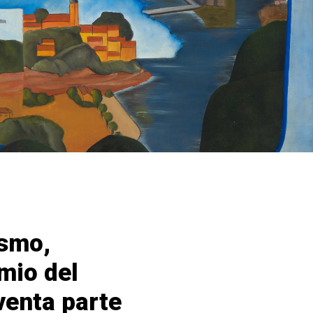
ismo,
emio del
venta parte