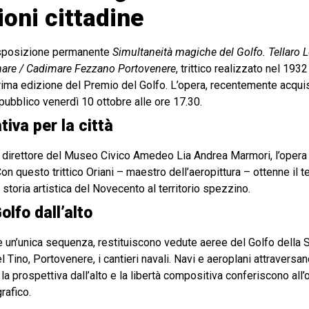
ioni cittadine
esposizione permanente
Simultaneità magiche del Golfo. Tellaro 
are / Cadimare Fezzano Portovenere
, trittico realizzato nel 193
prima edizione del Premio del Golfo. L’opera, recentemente acqui
pubblico venerdì 10 ottobre alle ore 17.30.
tiva per la città
l direttore del Museo Civico Amedeo Lia Andrea Marmori, l’opera
 Con questo trittico Oriani – maestro dell’aeropittura – ottenne il
a storia artistica del Novecento al territorio spezzino.
lfo dall’alto
 un’unica sequenza, restituiscono vedute aeree del Golfo della Spe
l Tino, Portovenere, i cantieri navali. Navi e aeroplani attraversan
 prospettiva dall’alto e la libertà compositiva conferiscono all’
rafico.