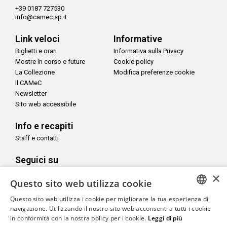
+39 0187 727530
info@camec.sp.it
Link veloci
Informative
Biglietti e orari
Informativa sulla Privacy
Mostre in corso e future
Cookie policy
La Collezione
Modifica preferenze cookie
Il CAMeC
Newsletter
Sito web accessibile
Info e recapiti
Staff e contatti
Seguici su
×
Questo sito web utilizza cookie
Questo sito web utilizza i cookie per migliorare la tua esperienza di
ITALIAN
navigazione. Utilizzando il nostro sito web acconsenti a tutti i cookie
Con il sostegno di
in conformità con la nostra policy per i cookie.
Leggi di più
ENGLISH