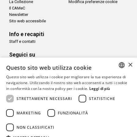
La Collezione
Modifica preferenze cookie
Il CAMeC
Newsletter
Sito web accessibile
Info e recapiti
Staff e contatti
Seguici su
×
Questo sito web utilizza cookie
Questo sito web utilizza i cookie per migliorare la tua esperienza di
ITALIAN
navigazione. Utilizzando il nostro sito web acconsenti a tutti i cookie
Con il sostegno di
in conformità con la nostra policy per i cookie.
Leggi di più
ENGLISH
STRETTAMENTE NECESSARI
STATISTICHE
MARKETING
FUNZIONALITÀ
Copyright© CAMeC Centro d’Arte Moderna e Contemporanea La
NON CLASSIFICATI
Spezia