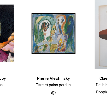
coy
Pierre Alechinsky
Cla
sa
Titre et pains perdus
Double
Doppi