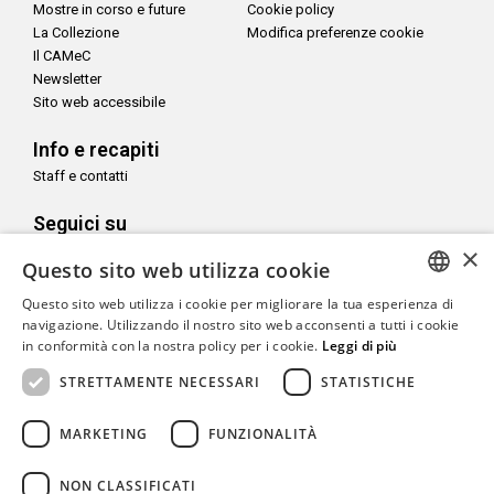
Mostre in corso e future
Cookie policy
La Collezione
Modifica preferenze cookie
Il CAMeC
Newsletter
Sito web accessibile
Info e recapiti
Staff e contatti
Seguici su
×
Questo sito web utilizza cookie
Questo sito web utilizza i cookie per migliorare la tua esperienza di
ITALIAN
navigazione. Utilizzando il nostro sito web acconsenti a tutti i cookie
Con il sostegno di
in conformità con la nostra policy per i cookie.
Leggi di più
ENGLISH
STRETTAMENTE NECESSARI
STATISTICHE
MARKETING
FUNZIONALITÀ
Copyright© CAMeC Centro d’Arte Moderna e Contemporanea La
NON CLASSIFICATI