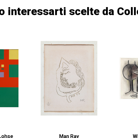
o interessarti scelte da Col
 Lohse
Man Ray
W