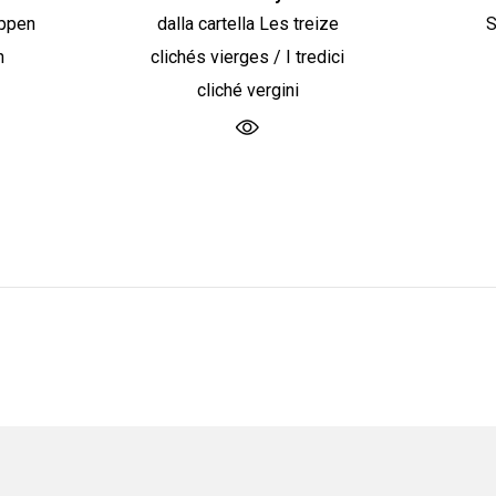
uppen
dalla cartella Les treize
S
n
clichés vierges / I tredici
cliché vergini