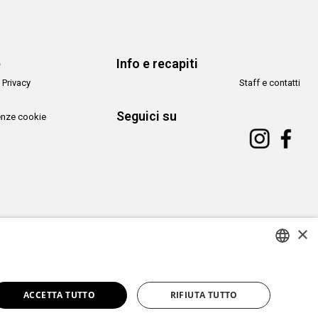
e
Info e recapiti
 Privacy
Staff e contatti
Seguici su
enze cookie
×
Copyright© CAMeC Centro d’Arte Moderna e Contemporanea La Spezia
ITALIAN
Website development
Emotion Design
+
TUB design
ACCETTA TUTTO
RIFIUTA TUTTO
ENGLISH