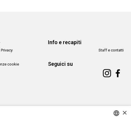
e
Info e recapiti
 Privacy
Staff e contatti
Seguici su
enze cookie
×
Copyright© CAMeC Centro d’Arte Moderna e Contemporanea La Spezia
ITALIAN