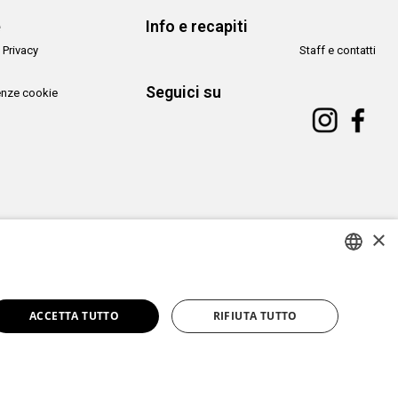
e
Info e recapiti
 Privacy
Staff e contatti
Seguici su
enze cookie
×
Copyright© CAMeC Centro d’Arte Moderna e Contemporanea La Spezia
ITALIAN
Website development
Emotion Design
+
TUB design
ACCETTA TUTTO
RIFIUTA TUTTO
ENGLISH