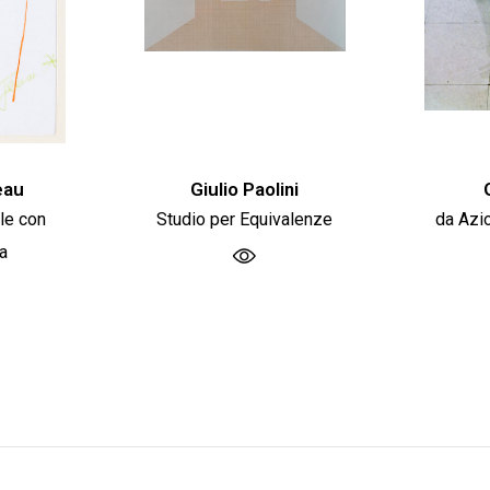
eau
Giulio Paolini
le con
Studio per Equivalenze
da Azi
a