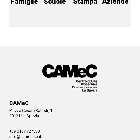
Famiglie
Scuole
Stampa
Aziende
CAMeC
Piazza Cesare Battisti, 1
19121 La Spezia
+39 0187 727530
info@camec.sp.it