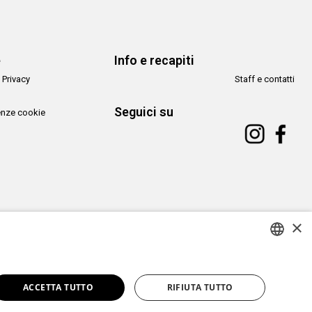
e
Info e recapiti
 Privacy
Staff e contatti
Seguici su
enze cookie
×
Copyright© CAMeC Centro d’Arte Moderna e Contemporanea La Spezia
ITALIAN
Website development
Emotion Design
+
TUB design
ACCETTA TUTTO
RIFIUTA TUTTO
ENGLISH