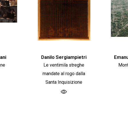
ani
Danilo Sergiampietri
Emanue
one
Le ventimila streghe
Mont
mandate al rogo dalla
Santa Inquisizione