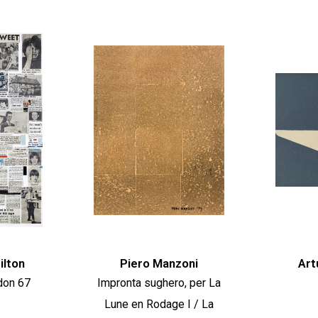
ilton
Piero Manzoni
Art
don 67
Impronta sughero, per La
Lune en Rodage I / La