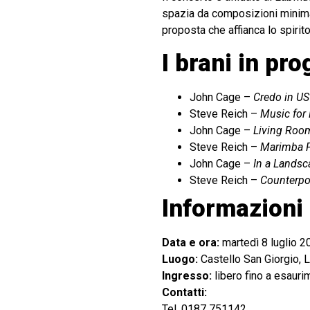
spazia da composizioni minimal
proposta che affianca lo spiri
I brani in p
John Cage –
Credo in US
Steve Reich –
Music for
John Cage –
Living Roo
Steve Reich –
Marimba 
John Cage –
In a Landsc
Steve Reich –
Counterpo
Informazioni 
Data e ora:
martedì 8 luglio 2
Luogo:
Castello San Giorgio, 
Ingresso:
libero fino a esauri
Contatti:
Tel. 0187 751142