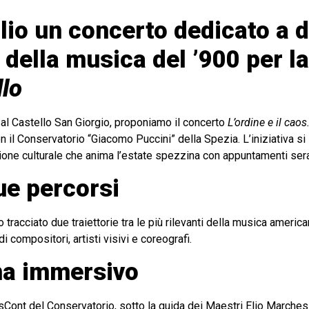
lio un concerto dedicato a 
della musica del ’900 per l
llo
, al Castello San Giorgio, proponiamo il concerto
L’ordine e il cao
on il Conservatorio “Giacomo Puccini” della Spezia. L’iniziativa s
ione culturale che anima l’estate spezzina con appuntamenti serali
ue percorsi
racciato due traiettorie tra le più rilevanti della musica americ
 compositori, artisti visivi e coreografi.
a immersivo
sCont del Conservatorio, sotto la guida dei Maestri Elio Marchesin