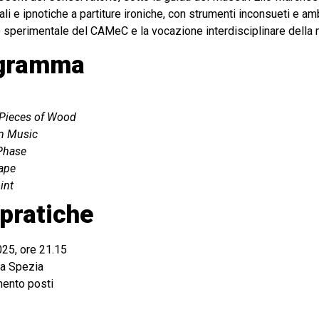
i e ipnotiche a partiture ironiche, con strumenti inconsueti e a
to sperimentale del CAMeC e la vocazione interdisciplinare dell
rogramma
 Pieces of Wood
m Music
Phase
ape
int
pratiche
025, ore 21.15
La Spezia
mento posti