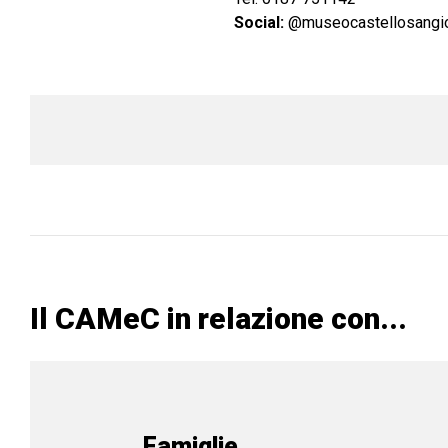
Social:
@museocastellosangio
Il CAMeC in relazione con...
Famiglie