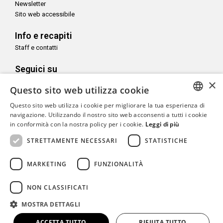
Newsletter
Sito web accessibile
Info e recapiti
Staff e contatti
Seguici su
×
Questo sito web utilizza cookie
Questo sito web utilizza i cookie per migliorare la tua esperienza di
ITALIAN
navigazione. Utilizzando il nostro sito web acconsenti a tutti i cookie
Con il sostegno di
in conformità con la nostra policy per i cookie.
Leggi di più
ENGLISH
STRETTAMENTE NECESSARI
STATISTICHE
MARKETING
FUNZIONALITÀ
Copyright© CAMeC Centro d’Arte Moderna e Contemporanea La
NON CLASSIFICATI
Spezia
MOSTRA DETTAGLI
Website development
Emotion Design
+
TUB design
ACCETTA TUTTO
RIFIUTA TUTTO