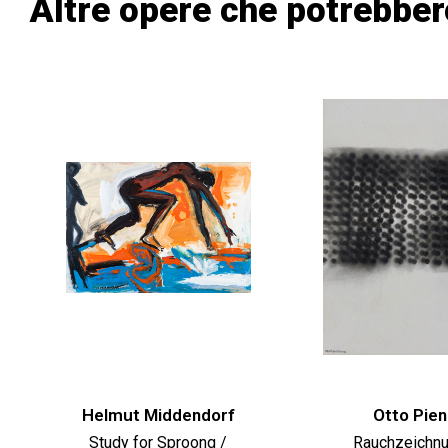
Altre opere che potrebber
Helmut Middendorf
Otto Pie
Study for Sproong /
Rauchzeichnu