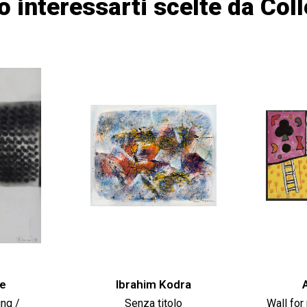
o interessarti scelte da Col
ne
Ibrahim Kodra
ng /
Senza titolo
Wall for