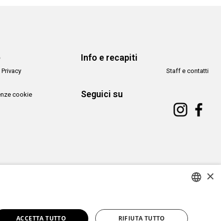
e
Info e recapiti
 Privacy
Staff e contatti
Seguici su
enze cookie
×
Copyright© CAMeC Centro d’Arte Moderna e Contemporanea La Spezia
ITALIAN
Website development
Emotion Design
+
TUB design
ACCETTA TUTTO
RIFIUTA TUTTO
ENGLISH