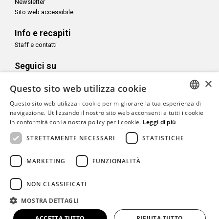
Newsletter
Sito web accessibile
Info e recapiti
Staff e contatti
Seguici su
×
Questo sito web utilizza cookie
Questo sito web utilizza i cookie per migliorare la tua esperienza di
ITALIAN
navigazione. Utilizzando il nostro sito web acconsenti a tutti i cookie
Con il sostegno di
in conformità con la nostra policy per i cookie.
Leggi di più
ENGLISH
STRETTAMENTE NECESSARI
STATISTICHE
MARKETING
FUNZIONALITÀ
Copyright© CAMeC Centro d’Arte Moderna e Contemporanea La
NON CLASSIFICATI
Spezia
MOSTRA DETTAGLI
Website development
Emotion Design
+
TUB design
ACCETTA TUTTO
RIFIUTA TUTTO