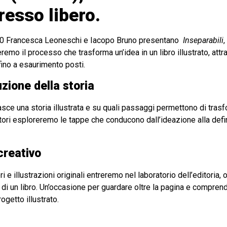
gresso libero.
.00 Francesca Leoneschi e Iacopo Bruno presentano
Inseparabili
,
rreremo il processo che trasforma un’idea in un libro illustrato, at
fino a esaurimento posti.
uzione della storia
ce una storia illustrata e su quali passaggi permettono di trasfo
tori esploreremo le tappe che conducono dall’ideazione alla defin
creativo
 e illustrazioni originali entreremo nel laboratorio dell’editoria,
di un libro. Un’occasione per guardare oltre la pagina e comprend
getto illustrato.