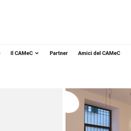
e
Il CAMeC
Partner
Amici del CAMeC