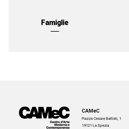
Famiglie
CAMeC
Piazza Cesare Battisti, 1
19121 La Spezia