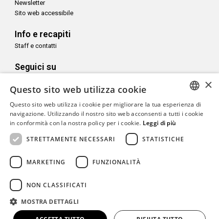
Newsletter
Sito web accessibile
Info e recapiti
Staff e contatti
Seguici su
×
Questo sito web utilizza cookie
Questo sito web utilizza i cookie per migliorare la tua esperienza di
ITALIAN
navigazione. Utilizzando il nostro sito web acconsenti a tutti i cookie
Con il sostegno di
in conformità con la nostra policy per i cookie.
Leggi di più
ENGLISH
STRETTAMENTE NECESSARI
STATISTICHE
MARKETING
FUNZIONALITÀ
Copyright© CAMeC Centro d’Arte Moderna e Contemporanea La
NON CLASSIFICATI
Spezia
MOSTRA DETTAGLI
Website development
Emotion Design
+
TUB design