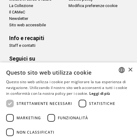
La Collezione
Modifica preferenze cookie
Il CAMeC
Newsletter
Sito web accessibile
Info e recapiti
Staff e contatti
Seguici su
×
Questo sito web utilizza cookie
Questo sito web utilizza i cookie per migliorare la tua esperienza di
ITALIAN
navigazione. Utilizzando il nostro sito web acconsenti a tutti i cookie
Con il sostegno di
in conformità con la nostra policy per i cookie.
Leggi di più
ENGLISH
STRETTAMENTE NECESSARI
STATISTICHE
MARKETING
FUNZIONALITÀ
Copyright© CAMeC Centro d’Arte Moderna e Contemporanea La
NON CLASSIFICATI
Spezia